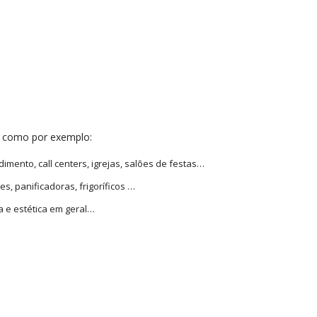
is como por exemplo:
dimento, call centers, igrejas, salões de festas…
s, panificadoras, frigoríficos …
a e estética em geral…