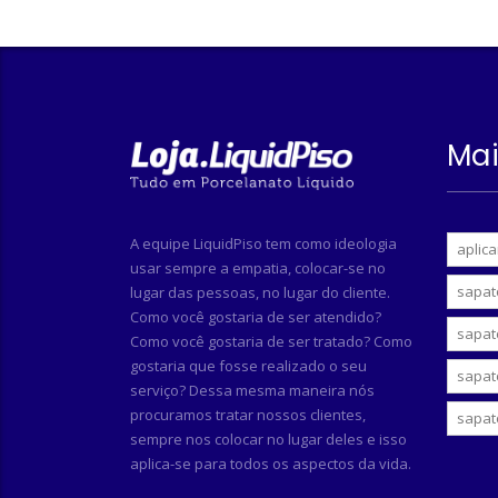
Mai
A equipe LiquidPiso tem como ideologia
aplica
usar sempre a empatia, colocar-se no
sapat
lugar das pessoas, no lugar do cliente.
Como você gostaria de ser atendido?
sapat
Como você gostaria de ser tratado? Como
gostaria que fosse realizado o seu
sapat
serviço? Dessa mesma maneira nós
procuramos tratar nossos clientes,
sapat
sempre nos colocar no lugar deles e isso
aplica-se para todos os aspectos da vida.