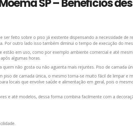
 Moema SP – Benefícios des
 ser feito sobre o piso já existente dispensando a necessidade de 
bra. Por outro lado isso também diminui o tempo de execução do me
que estão em uso, como por exemplo ambiente comercial e até mesmo 
 após algumas horas.
a quem não gosta ou não aguenta mais rejuntes. Piso de camada únic
m piso de camada única, o mesmo torna-se muito fácil de limpar e m
 para locais que envolve saúde e alimentação em geral, pois o mesmo
ores e até modelos, dessa forma combina facilmente com a decoraçã
ilidade.