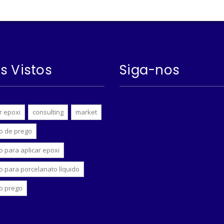
s Vistos
Siga-nos
r epoxi
consulting
market
o de prego
o para aplicar epoxi
o para porcelanato líquido
o prego