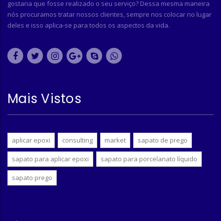
gostaria que fosse realizado o seu serviço? Dessa mesma maneira
nós procuramos tratar nossos clientes, sempre nos colocar no lugar
deles e isso aplica-se para todos os aspectos da vida.
Mais Vistos
aplicar epoxi
consulting
market
sapato de prego
sapato para aplicar epoxi
sapato para porcelanato líquido
sapato prego