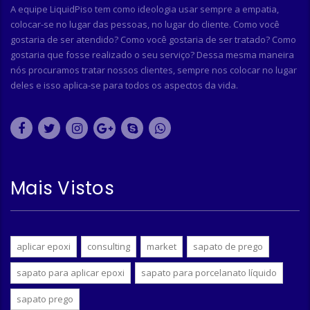
A equipe LiquidPiso tem como ideologia usar sempre a empatia,
colocar-se no lugar das pessoas, no lugar do cliente. Como você
gostaria de ser atendido? Como você gostaria de ser tratado? Como
gostaria que fosse realizado o seu serviço? Dessa mesma maneira
nós procuramos tratar nossos clientes, sempre nos colocar no lugar
deles e isso aplica-se para todos os aspectos da vida.
Mais Vistos
aplicar epoxi
consulting
market
sapato de prego
sapato para aplicar epoxi
sapato para porcelanato líquido
sapato prego