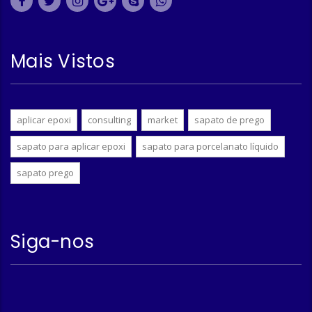
Mais Vistos
aplicar epoxi
consulting
market
sapato de prego
sapato para aplicar epoxi
sapato para porcelanato líquido
sapato prego
Siga-nos