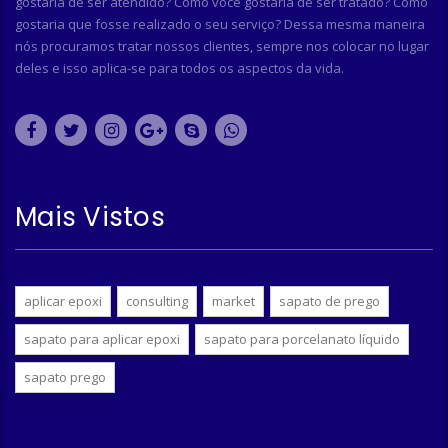
gostaria de ser atendido? Como você gostaria de ser tratado? Como
gostaria que fosse realizado o seu serviço? Dessa mesma maneira
nós procuramos tratar nossos clientes, sempre nos colocar no lugar
deles e isso aplica-se para todos os aspectos da vida.
Mais Vistos
aplicar epoxi
consulting
market
sapato de prego
sapato para aplicar epoxi
sapato para porcelanato líquido
sapato prego