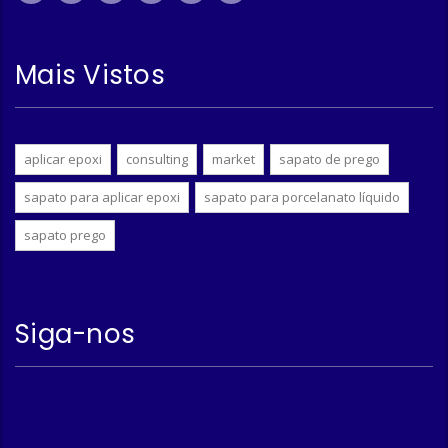
Mais Vistos
aplicar epoxi
consulting
market
sapato de prego
sapato para aplicar epoxi
sapato para porcelanato líquido
sapato prego
Siga-nos