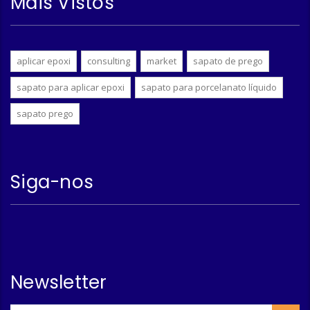
Mais Vistos
aplicar epoxi
consulting
market
sapato de prego
sapato para aplicar epoxi
sapato para porcelanato líquido
sapato prego
Siga-nos
Newsletter