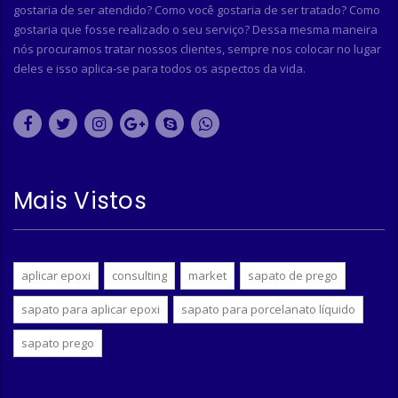
gostaria de ser atendido? Como você gostaria de ser tratado? Como
gostaria que fosse realizado o seu serviço? Dessa mesma maneira
nós procuramos tratar nossos clientes, sempre nos colocar no lugar
deles e isso aplica-se para todos os aspectos da vida.
Mais Vistos
aplicar epoxi
consulting
market
sapato de prego
sapato para aplicar epoxi
sapato para porcelanato líquido
sapato prego