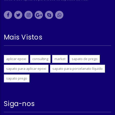
Mais Vistos
aplicar epoxi
consulting
market
sapato de prego
sapato para aplicar epoxi
sapato para porcelanato líquido
sapato prego
Siga-nos