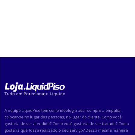
A equipe LiquidPiso tem como ideologia usar sempre a empatia,
colocar-se no lugar das pessoas, no lugar do cliente. Como você
gostaria de ser atendido? Como você gostaria de ser tratado? Como
gostaria que fosse realizado o seu serviço? Dessa mesma maneira