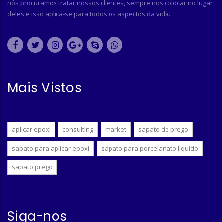
nós procuramos tratar nossos clientes, sempre nos colocar no lugar
deles e isso aplica-se para todos os aspectos da vida.
Mais Vistos
aplicar epoxi
consulting
market
sapato de prego
sapato para aplicar epoxi
sapato para porcelanato líquido
sapato prego
Siga-nos